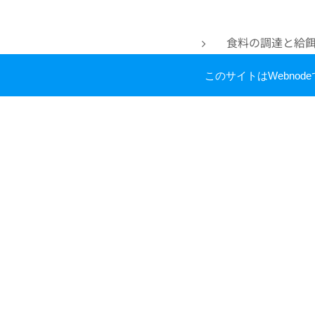
食料の調達と給餌
鹿苑の清掃 (
このサイトはWebno
健康管理 (獣医
環境整備 (鹿苑
広報活動 (子