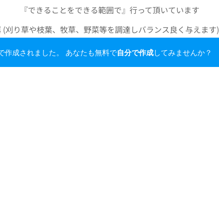
『できることをできる範囲で』行って頂いています
 (刈り草や枝葉、牧草、野菜等を調達しバランス良く与えます)
フンや食べ残しの掃除、竹の処理、たい肥の処理等)
deで作成されました。 あなたも無料で
自分で作成
してみませんか？
師による定期健診、不在時の緊急対応も)
の土壌改善、桜馬場や香取神宮の鎮守の森整備等)
どもや訪問者への餌やり体験、お話し会等)